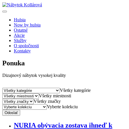
Hulsta
Now by hulsta
Ostatné
Akcie
Služby
O spoločnosti
Kontakty
Ponuka
Dizajnový nábytok vysokej kvality
Všetky kategórie
Všetky miestnosti
Všetky značky
Vyberte kolekciu
Odoslať
NURIA obývacia zostava ihneď k