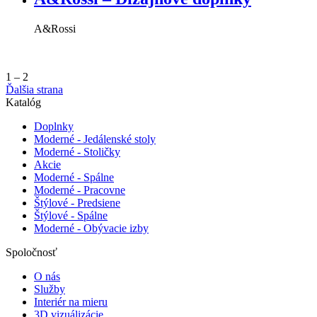
A&Rossi
1
–
2
Ďalšia strana
Katalóg
Doplnky
Moderné - Jedálenské stoly
Moderné - Stoličky
Akcie
Moderné - Spálne
Moderné - Pracovne
Štýlové - Predsiene
Štýlové - Spálne
Moderné - Obývacie izby
Spoločnosť
O nás
Služby
Interiér na mieru
3D vizuálizácie