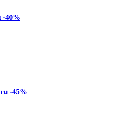
u -40%
ru -45%