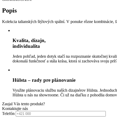
Popis
Kolekcia talianských štýlových spální. V ponuke rôzne kombinácie, f
Kvalita, dizajn,
individualita
Jeden pohľad, jeden dotyk stačí na rozpoznanie skutočnej kvalit
dokonalá funkčnosť a stála krása, ktorá si zachováva svoju prí
Hülsta – rady pre plánovanie
Využite plánovaciu službu naších dizajnérov Hülsta. Jednoducho
Hülsta u nás na showroome. Či už na diaľku z pohodlia domo
Zaujal Vás tento produkt?
Kontaktujte nás
Telefón