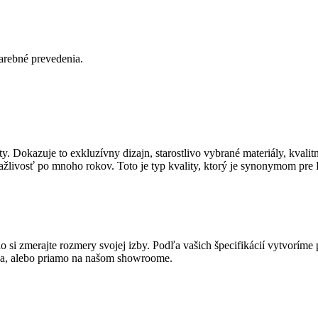
arebné prevedenia.
y. Dokazuje to exkluzívny dizajn, starostlivo vybrané materiály, kvalit
ťažlivosť po mnoho rokov. Toto je typ kvality, ktorý je synonymom pre 
 si zmerajte rozmery svojej izby. Podľa vašich špecifikácií vytvoríme
va, alebo priamo na našom showroome.