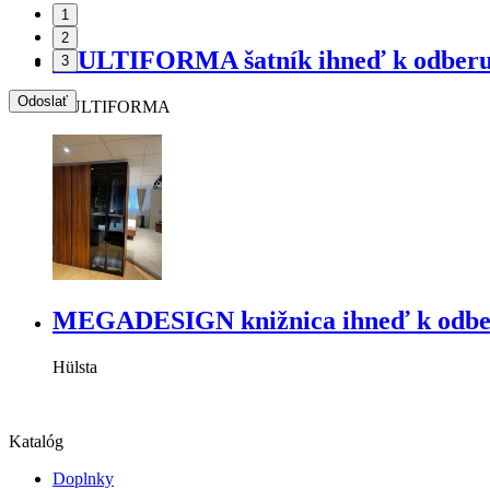
1
2
MULTIFORMA šatník ihneď k odber
3
Odoslať
MULTIFORMA
MEGADESIGN knižnica ihneď k odbe
Hülsta
Katalóg
Doplnky