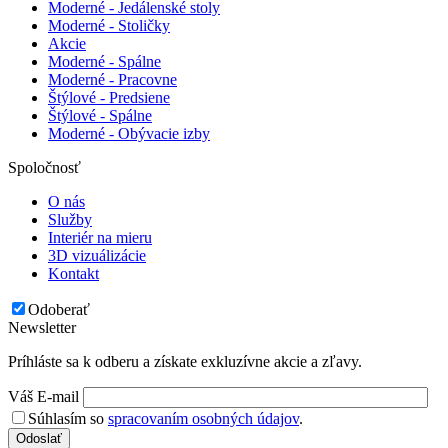
Moderné - Jedálenské stoly
Moderné - Stoličky
Akcie
Moderné - Spálne
Moderné - Pracovne
Štýlové - Predsiene
Štýlové - Spálne
Moderné - Obývacie izby
Spoločnosť
O nás
Služby
Interiér na mieru
3D vizuálizácie
Kontakt
Odoberať
Newsletter
Príhláste sa k odberu a získate exkluzívne akcie a zľavy.
Váš E-mail
Súhlasím so
spracovaním osobných údajov
.
Odoslať