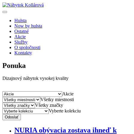
Hulsta
Now by hulsta
Ostatné
Akcie
Služby
O spoločnosti
Kontakty
Ponuka
Dizajnový nábytok vysokej kvality
Akcie
Všetky miestnosti
Všetky značky
Vyberte kolekciu
Odoslať
NURIA obývacia zostava ihneď k