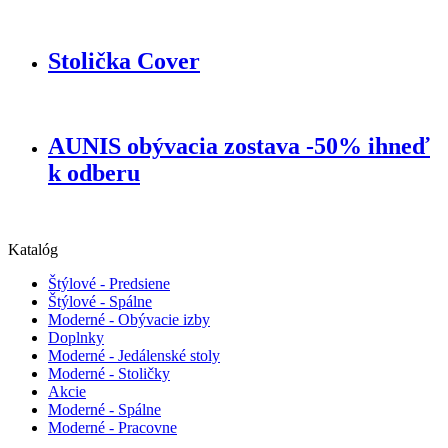
Stolička Cover
AUNIS obývacia zostava -50% ihneď
k odberu
Katalóg
Štýlové - Predsiene
Štýlové - Spálne
Moderné - Obývacie izby
Doplnky
Moderné - Jedálenské stoly
Moderné - Stoličky
Akcie
Moderné - Spálne
Moderné - Pracovne