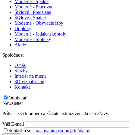
Moderné - Spálne
Moderné - Pracovne
Štýlové - Predsiene
Štýlové - Spálne
Moderné - Obývacie izby
Doplnky
Moderné - Jedálenské stoly
Moderné - Stoličky
Akcie
Spoločnosť
O nás
Služby
Interiér na mieru
3D vizuálizácie
Kontakt
Odoberať
Newsletter
Príhláste sa k odberu a získate exkluzívne akcie a zľavy.
Váš E-mail
Súhlasím so
spracovaním osobných údajov
.