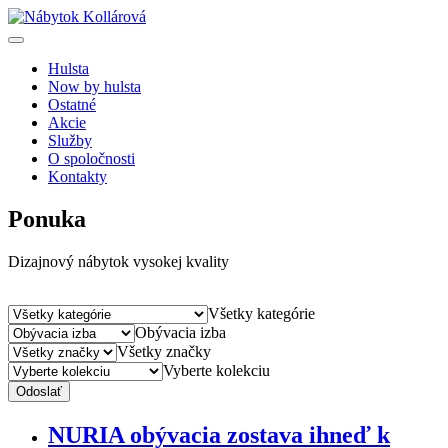
Hulsta
Now by hulsta
Ostatné
Akcie
Služby
O spoločnosti
Kontakty
Ponuka
Dizajnový nábytok vysokej kvality
Všetky kategórie
Obývacia izba
Všetky značky
Vyberte kolekciu
Odoslať
NURIA obývacia zostava ihneď k